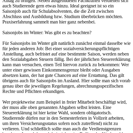
Alltag zu bringen. Neben ausgebildeten Fachkräften verdienen sich
auch Studierende gern etwas hinzu. Ideal geeignet ist so ein
Saisonjob auch für Schulabsolventen, die die Zeit zwischen
Abschluss und Ausbildung bzw. Studium überbrücken möchten.
Praxiserfahrung sammelt man hier ganz nebenbei.
Saisonjobs im Winter: Was gibt es zu beachten?
Für Saisonjobs im Winter gilt natürlich zunächst einmal dasselbe wie
für jeden anderen Job: Bei einer sozialversicherungspflichtigen
Anstellung, auch befristet auf eine bestimmte Saison, werden neben
den Sozialabgaben Steuern fällig. Bei der jährlichen Steuererklärung
kann man versuchen, einen Teil hiervon zurück zu bekommen: Wer
unter einer gewissen Einkommensgrenze bleibt oder Ausgaben
absetzen kann, der hat gute Chancen auf eine Erstattung. Das gilt
übrigens auch für Saisonjobs im Ausland. Hier sollte man sich vorab
genau über die jeweiligen Regelungen, abrechnungsspezifischen
Rechte und Pflichten erkundigen.
Wer projektweise zum Beispiel in freier Mitarbeit beschäftigt wird,
der muss alle oben genannten Abgaben selbst leisten. Eine
Steuererklärung ist hier keine Wahl, sondern obligatorisch.
Studierende dürfen nur in den Semesterferien in Vollzeit arbeiten,
um ihren Versicherungsstatus sofern noch zutreffend) nicht zu
verlieren. Und schließlich sollte man auch die Verdienstgrenzen