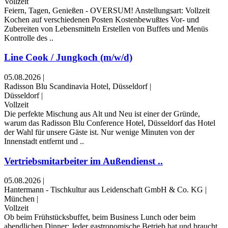
Vollzeit
Feiern, Tagen, Genießen - OVERSUM! Anstellungsart: Vollzeit
Kochen auf verschiedenen Posten Kostenbewußtes Vor- und
Zubereiten von Lebensmitteln Erstellen von Buffets und Menüs
Kontrolle des ..
Line Cook / Jungkoch (m/w/d)
05.08.2026
|
Radisson Blu Scandinavia Hotel, Düsseldorf
|
Düsseldorf
|
Vollzeit
Die perfekte Mischung aus Alt und Neu ist einer der Gründe,
warum das Radisson Blu Conference Hotel, Düsseldorf das Hotel
der Wahl für unsere Gäste ist. Nur wenige Minuten von der
Innenstadt entfernt und ..
Vertriebsmitarbeiter im Außendienst ..
05.08.2026
|
Hantermann - Tischkultur aus Leidenschaft GmbH & Co. KG
|
München
|
Vollzeit
Ob beim Frühstücksbuffet, beim Business Lunch oder beim
abendlichen Dinner: Jeder gastrono­mi­sche Betrieb hat und braucht