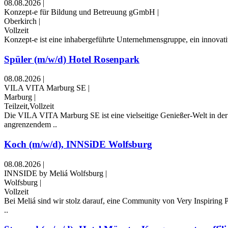
08.08.2026
|
Konzept-e für Bildung und Betreuung gGmbH
|
Oberkirch
|
Vollzeit
Konzept-e ist eine inhabergeführte Unternehmensgruppe, ein innovative
Spüler (m/w/d) Hotel Rosenpark
08.08.2026
|
VILA VITA Marburg SE
|
Marburg
|
Teilzeit,Vollzeit
Die VILA VITA Marburg SE ist eine vielseitige Genießer-Welt in d
angrenzendem ..
Koch (m/w/d), INNSiDE Wolfsburg
08.08.2026
|
INNSIDE by Meliá Wolfsburg
|
Wolfsburg
|
Vollzeit
Bei Meliá sind wir stolz darauf, eine Community von Very Inspiring P
..