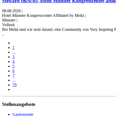
Steward (m/w/d)- Hotel Münster Kongresscenter affilia
08.08.2026
|
Hotel Münster Kongresscenter Affiliated by Meliá
|
Münster
|
Vollzeit
Bei Meliá sind wir stolz darauf, eine Community von Very Inspiring P
..
1
...
3
4
5
6
7
...
79
Stellenangebote
Gastronomie