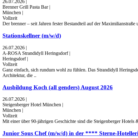
26.07.2026
|
Brenner Grill Pasta Bar
|
München
|
Vollzeit
Der brenner – seit Jahren fester Bestandteil auf der Maximilianstraße
Stationskellner (m/w/d)
26.07.2026
|
A-ROSA Strandidyll Heringsdorf
|
Heringsdorf
|
Vollzeit
Ganz einfach, sich rundum wohl zu fühlen. Das Strandidyll Heringsd
Architektur, die ..
Ausbildung Koch (all genders) August 2026
26.07.2026
|
Steigenberger Hotel München
|
München
|
Vollzeit
Mit einer über 90-jährigen Geschichte sind die Steigenberger Hotels & 
Junior Sous Chef (m/w/d) in der **** Sterne-Hoteller