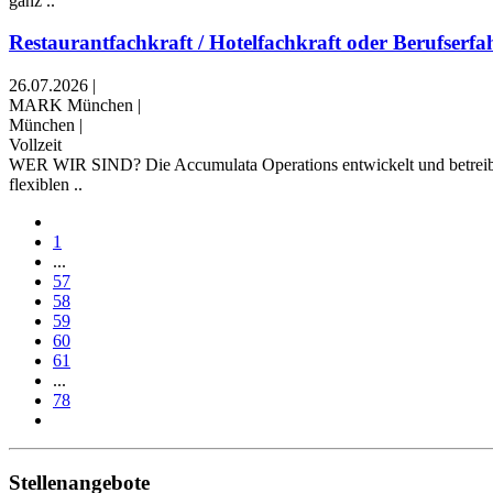
ganz ..
Restaurantfachkraft / Hotelfachkraft oder Berufserfah
26.07.2026
|
MARK München
|
München
|
Vollzeit
WER WIR SIND? Die Accumulata Operations entwickelt und betreibt 
flexiblen ..
1
...
57
58
59
60
61
...
78
Stellenangebote