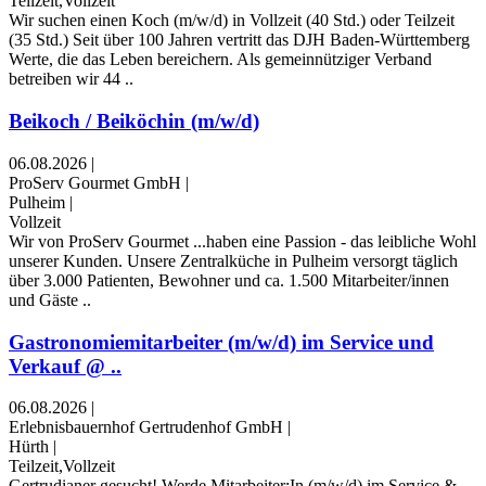
Teilzeit,Vollzeit
Wir suchen einen Koch (m/w/d) in Vollzeit (40 Std.) oder Teilzeit
(35 Std.) Seit über 100 Jahren vertritt das DJH Baden-Württemberg
Werte, die das Leben bereichern. Als gemeinnütziger Verband
betreiben wir 44 ..
Beikoch / Beiköchin (m/w/d)
06.08.2026
|
ProServ Gourmet GmbH
|
Pulheim
|
Vollzeit
Wir von ProServ Gourmet ...haben eine Passion - das leibliche Wohl
unserer Kunden. Unsere Zentralküche in Pulheim versorgt täglich
über 3.000 Patienten, Bewohner und ca. 1.500 Mitarbeiter/innen
und Gäste ..
Gastronomiemitarbeiter (m/w/d) im Service und
Verkauf @ ..
06.08.2026
|
Erlebnisbauernhof Gertrudenhof GmbH
|
Hürth
|
Teilzeit,Vollzeit
Gertrudianer gesucht! Werde Mitarbeiter:In (m/w/d) im Service &