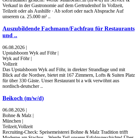
Verkauf in der Gastronomie auf dem Gertrudenhof In Vollzeit,
Teilzeit oder als Aushilfe · Ab sofort oder nach Absprache Auf
unserem ca. 25.000 m² ..
Auszubildende Fachmann/Fachfrau für Restaurants
und ..
06.08.2026
|
Upstalsboom Wyk auf Föhr
|
Wyk auf Föhr
|
Vollzeit
Das Upstalsboom Wyk auf Föhr, in direkter Strandlage und mit
Blick auf die Nordsee, bietet mit 167 Zimmern, Lofts & Suiten Platz
für über 330 Gäste. Unser Restaurant bi a wik verwöhnt aus
nordisch-deutscher ..
Beikoch (m/w/d)
06.08.2026
|
Bohne & Malz
|
München
|
Teilzeit,Vollzeit
Recruiting-Check: Speisemeisterei Bohne & Malz Tradition trifft
Moderne am Stachus – Werde Teil unserer Erfolgsgeschichte! Über