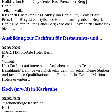
Holiday Inn Berlin City Center East Prenzlauer Berg
|
Berlin
|
Teilzeit,Vollzeit
Kiez trifft Charakter Das Holiday Inn Berlin City Center East
Prenzlauer Berg ist ein stylisches Hotel im aufregendsten Bezirk
Berlins. Mitten in Prenzlauer Berg - wo die Clubszene zu Hause ist -
bieten wir mit ..
Ausbildung zur Fachfrau für Restaurants- und ..
06.08.2026
|
MARITIM proArte Hotel Berlin
|
Berlin
|
Vollzeit
Hast Du Lust auf interessante Aufgaben, ein tolles Team und gute
Bezahlung? Dann bewirb Dich jetzt, denn wir setzen Deine Stärken
und fachlichen Qualifikationen ins Rampenlicht. Bei den Maritim
Hotels erwarten ..
Koch (m/w/d) in Karlsruhe
06.08.2026
|
Jugendherberge Karlsruhe
|
Karlsruhe
|