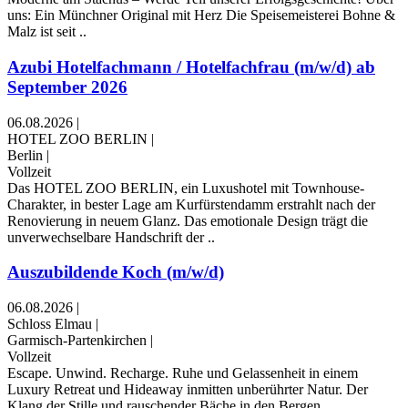
uns: Ein Münchner Original mit Herz Die Speisemeisterei Bohne &
Malz ist seit ..
Azubi Hotelfachmann / Hotelfachfrau (m/w/d) ab
September 2026
06.08.2026
|
HOTEL ZOO BERLIN
|
Berlin
|
Vollzeit
Das HOTEL ZOO BERLIN, ein Luxushotel mit Townhouse-
Charakter, in bester Lage am Kurfürstendamm erstrahlt nach der
Renovierung in neuem Glanz. Das emotionale Design trägt die
unverwechselbare Handschrift der ..
Auszubildende Koch (m/w/d)
06.08.2026
|
Schloss Elmau
|
Garmisch-Partenkirchen
|
Vollzeit
Escape. Unwind. Recharge. Ruhe und Gelassenheit in einem
Luxury Retreat und Hideaway inmitten unberührter Natur. Der
Klang der Stille und rauschender Bäche in den Bergen.