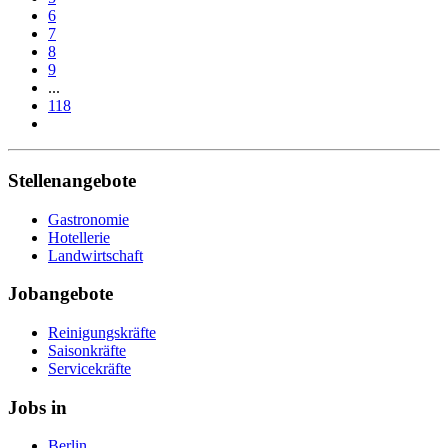
6
7
8
9
...
118
Stellenangebote
Gastronomie
Hotellerie
Landwirtschaft
Jobangebote
Reinigungskräfte
Saisonkräfte
Servicekräfte
Jobs in
Berlin